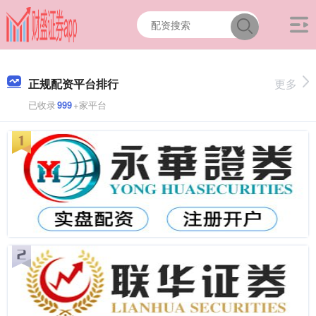
正规配资平台排行
更多
已收录
999
+家平台