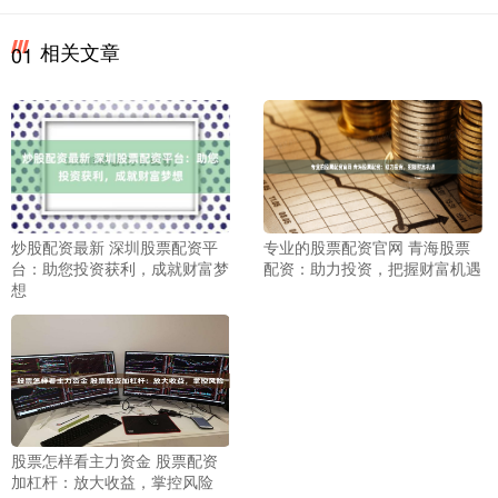
相关文章
01
炒股配资最新 深圳股票配资平
专业的股票配资官网 青海股票
台：助您投资获利，成就财富梦
配资：助力投资，把握财富机遇
想
股票怎样看主力资金 股票配资
加杠杆：放大收益，掌控风险