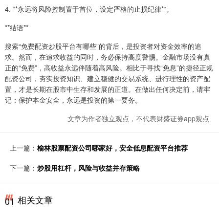
4. **永远将风险控制置于首位，设定严格的止损纪律**。
**结语**
搜索“免费配资炒股平台有哪些”的背后，是投资者对资金效率的追
求。然而，在追求收益的同时，务必保持高度警惕。金融市场没有真
正的“免费”，高收益永远伴随着高风险。相比于寻找“免息”的捷径正规
配资公司，夯实投资知识、建立稳健的交易系统、进行理性的资产配
置，才是长期在股市中生存和发展的正道。在做出任何决定前，请牢
记：保护本金安全，永远是投资的第一要务。
文章为作者独立观点，不代表财盛证券app观点
上一篇：
榆林股票配资公司哪家好，安全低息配资平台推荐
下一篇：
炒股用杠杆，风险与收益并存策略
相关文章
01