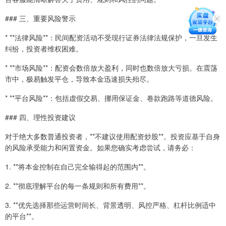
### 三、重要风险警示
* **法律风险**：民间配资活动不受现行证券法律法规保护，一旦发生
纠纷，投资者维权困难。
* **市场风险**：配资会数倍放大盈利，同时也数倍放大亏损。在震荡
市中，极易触发平仓，导致本金迅速损失殆尽。
* **平台风险**：包括虚假交易、挪用保证金、卷款跑路等道德风险。
### 四、理性投资建议
对于绝大多数普通投资者，**不建议使用配资炒股**。投资应基于自身
的风险承受能力和闲置资金。如果您确实考虑尝试，请务必：
1. **将本金控制在自己完全输得起的范围内**。
2. **彻底理解平台的每一条规则和所有费用**。
3. **优先选择那些运营时间长、背景透明、风控严格、杠杆比例适中
的平台**。